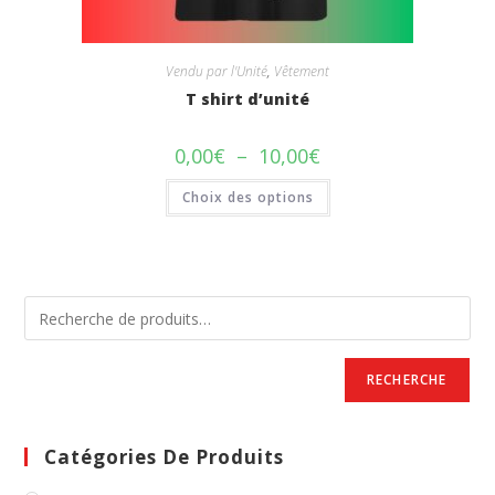
Vendu par l'Unité
,
Vêtement
T shirt d’unité
Plage
0,00
€
–
10,00
€
de
prix :
Ce
Choix des options
0,00€
produit
à
a
10,00€
plusieurs
variations.
Les
options
peuvent
être
choisies
sur
la
page
RECHERCHE
du
produit
Catégories De Produits