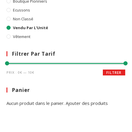
Boutique Pionniers
Ecussons
Non Classé
Vendu Par L'Unité
Vêtement
Filtrer Par Tarif
Prix
Prix
PRIX :
0€
—
10€
FILTRER
min
max
Panier
Aucun produit dans le panier.
Ajouter des produits