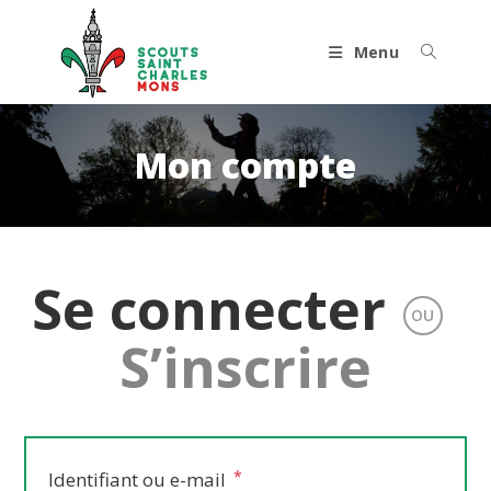
Skip
to
Menu
content
Mon compte
Se connecter
OU
S’inscrire
*
Obligatoire
Identifiant ou e-mail